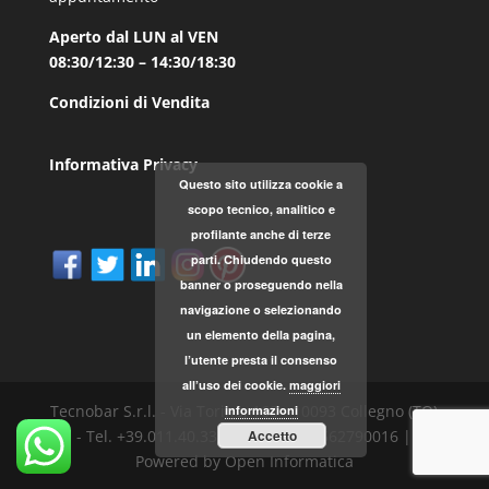
Aperto dal LUN al VEN
08:30/12:30 – 14:30/18:30
Condizioni di Vendita
Informativa Privacy
Questo sito utilizza cookie a
scopo tecnico, analitico e
profilante anche di terze
parti. Chiudendo questo
banner o proseguendo nella
navigazione o selezionando
un elemento della pagina,
l’utente presta il consenso
all’uso dei cookie.
maggiori
Tecnobar S.r.l. - Via Torino, 168 - 10093 Collegno (TO)
informazioni
- Tel. +39.011.40.33.787 - P.IVA 04562790016 |
Accetto
Powered by Open Informatica