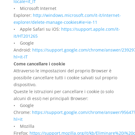
locale=it_IT
• Microsoft Internet
Explorer:
http://windows.microsoft.com/it-it/internet-
explorer/delete-manage-cookies#ie=ie-11
• Apple Safari su iOS:
https://support.apple.com/it-
it/HT201265
• Google
Android:
https://support.google.com/chrome/answer/23929
hl=it-IT
Come cancellare i cookie
Attraverso le impostazioni del proprio Browser è
possibile cancellare tutti i cookie salvati sul proprio
dispositivo.
Queste le istruzioni per cancellare i cookie (o solo
alcuni di essi) nei principali Browser:
• Google
Chrome:
https://support.google.com/chrome/answer/95647
hl=it
• Mozilla
Firefox:
https://support.mozilla.org/it/kb/Eliminare%20i%20