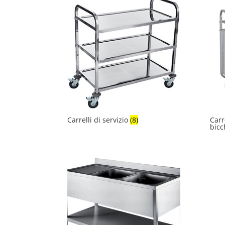
Carrelli di servizio
(8)
Carr
bicc