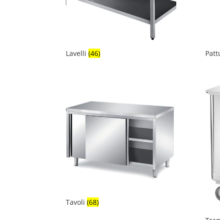
Lavelli
(46)
Pat
Tavoli
(68)