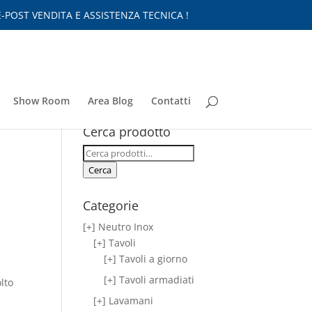
-POST VENDITA E ASSISTENZA TECNICA !
Show Room
Area Blog
Contatti
Cerca prodotto
Cerca:
Cerca
Categorie
[+] Neutro Inox
[+] Tavoli
[+] Tavoli a giorno
[+] Tavoli armadiati
olto
[+] Lavamani