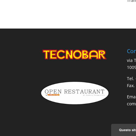
Tram
Con
via 
1009
Tel.
Fax.
Emai
comm
Questo sit