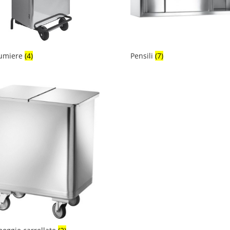
tumiere
(4)
Pensili
(7)