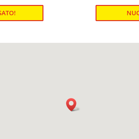
SATO!
NUO