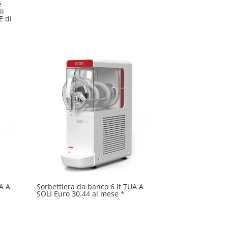
e
li
E di
A A
Sorbettiera da banco 6 lt TUA A
SOLI Euro 30.44 al mese *