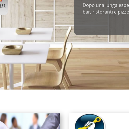
Dopo una lunga esper
bar, ristoranti e pizze