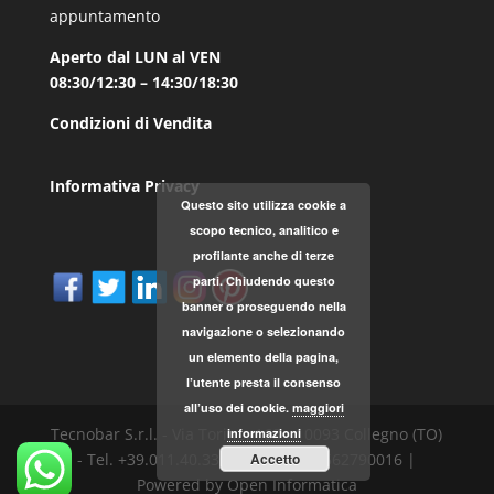
appuntamento
Aperto dal LUN al VEN
08:30/12:30 – 14:30/18:30
Condizioni di Vendita
Informativa Privacy
Questo sito utilizza cookie a
scopo tecnico, analitico e
profilante anche di terze
parti. Chiudendo questo
banner o proseguendo nella
navigazione o selezionando
un elemento della pagina,
l’utente presta il consenso
all’uso dei cookie.
maggiori
Tecnobar S.r.l. - Via Torino, 168 - 10093 Collegno (TO)
informazioni
Accetto
- Tel. +39.011.40.33.787 - P.IVA 04562790016 |
Powered by Open Informatica