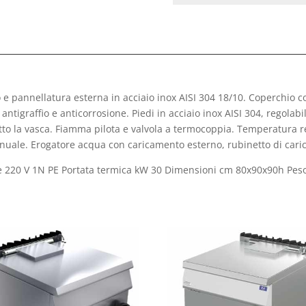
 e pannellatura esterna in acciaio inox AISI 304 18/10. Coperchio c
ntigraffio e anticorrosione. Piedi in acciaio inox AISI 304, regolabil
otto la vasca. Fiamma pilota e valvola a termocoppia. Temperatura 
nuale. Erogatore acqua con caricamento esterno, rubinetto di caric
one 220 V 1N PE Portata termica kW 30 Dimensioni cm 80x90x90h Peso