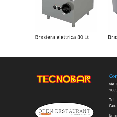
Brasiera elettrica 80 Lt
Bra
Con
via 
1009
Tel.
Fax.
Emai