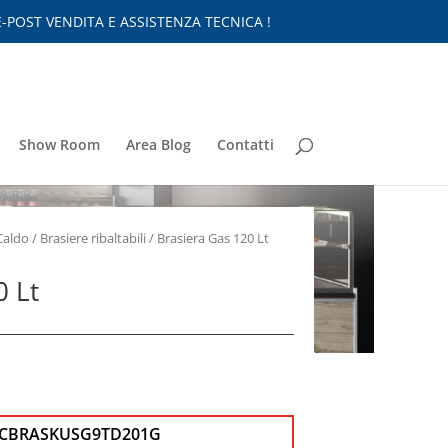
-POST VENDITA E ASSISTENZA TECNICA !
Show Room
Area Blog
Contatti
Caldo
/
Brasiere ribaltabili
/ Brasiera Gas 120 Lt
0 Lt
ECBRASKUSG9TD201G