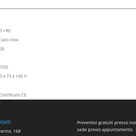
0 +90
ciaio inox
00
0/50
0 x 73 x 145 h
tatti
Preventivi gratuiti presso no
sede previo appuntamento
Torino, 168