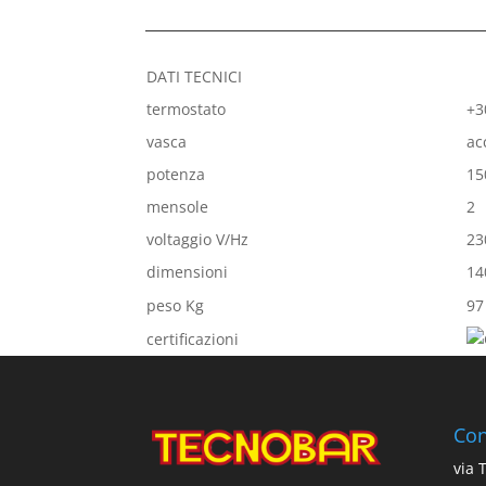
DATI TECNICI
termostato
+3
vasca
ac
potenza
15
mensole
2
voltaggio V/Hz
23
dimensioni
14
peso Kg
97
certificazioni
Con
via 