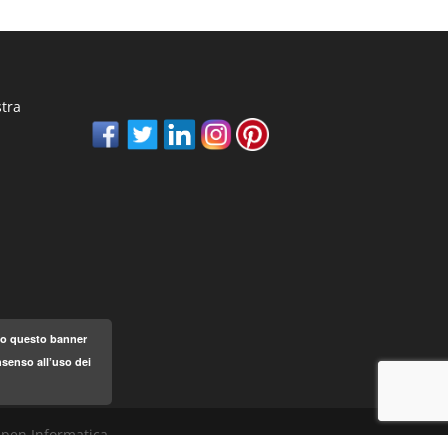
stra
ndo questo banner
senso all’uso dei
 Open Informatica