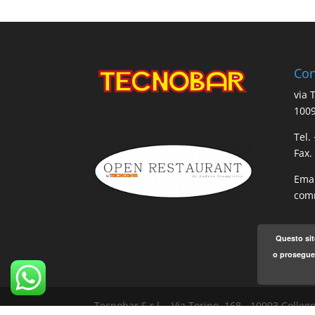
Con
via 
1009
Tel.
Fax.
Emai
comm
Questo sit
o proseguen
Tecnobar S.r.l. - Via Torino, 168 - 10093 Coll