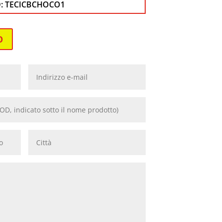
:
TECICBCHOCO1
O