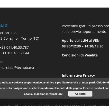
tatti
Preventivi gratuiti presso no
sede previo appuntamento
Torino, 168
3 Collegno – Torino (TO)
Aperto dal LUN al VEN
08:30/12:30 – 14:30/18:30
 +39 011.40.33.787
 +39 011.40.32.044
Condizioni di Vendita
l:
erciale@tecnobarsrl.it
Informativa Privacy
o utilizza cookie a scopo tecnico, analitico e profilante anche di terze parti. Chiude
do nella navigazione o selezionando un elemento della pagina, l’utente presta il con
Accetto
cookie.
maggiori informazioni
egno (TO) - Tel. +39.011.40.33.787 - P.IVA 04562790016 | Powered by