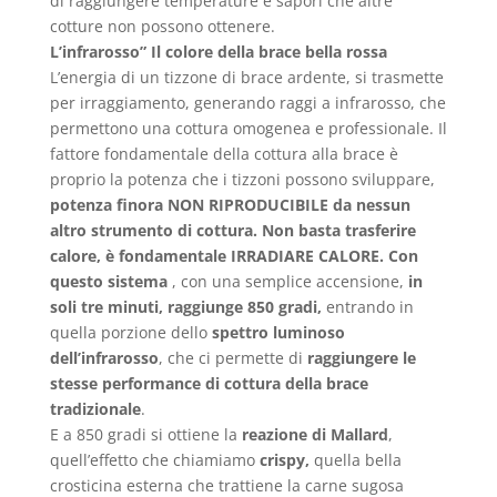
di raggiungere temperature e sapori che altre
cotture non possono ottenere.
L’infrarosso”
Il colore della brace bella rossa
L’energia di un tizzone di brace ardente, si trasmette
per irraggiamento, generando raggi a infrarosso, che
permettono una cottura omogenea e professionale.
Il
fattore fondamentale della cottura alla brace è
proprio la potenza che i tizzoni possono sviluppare,
potenza finora NON RIPRODUCIBILE da nessun
altro strumento di cottura. Non basta trasferire
calore, è fondamentale IRRADIARE CALORE. Con
questo sistema
, con una semplice accensione,
in
soli tre minuti, raggiunge 850 gradi,
entrando in
quella porzione dello
spettro luminoso
dell’infrarosso
, che ci permette di
raggiungere le
stesse performance di cottura della brace
tradizionale
.
E a 850 gradi si ottiene la
reazione di Mallard
,
quell’effetto che chiamiamo
crispy,
quella bella
crosticina esterna che trattiene la carne sugosa