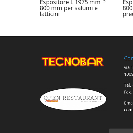
Espositore L 1975 mm P
Esp
800 mm per salumi e
800
latticini
pre
Con
via 
1009
Tel.
Fax.
Emai
comm