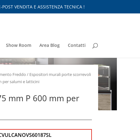
-POST VENDITA E ASSISTENZA TECNICA !
Show Room
Area Blog
Contatti
nimento Freddo
/
Espositori murali porte scorrevoli
per salumi e latticini
975 mm P 600 mm per
i
CVULCANOVS60187SL