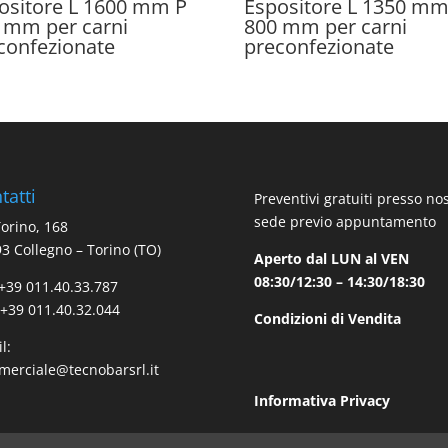
ositore L 1600 mm P
Espositore L 1350 mm
 mm per carni
800 mm per carni
confezionate
preconfezionate
tatti
Preventivi gratuiti presso no
sede previo appuntamento
Torino, 168
3 Collegno – Torino (TO)
Aperto dal LUN al VEN
08:30/12:30 – 14:30/18:30
 +39 011.40.33.787
 +39 011.40.32.044
Condizioni di Vendita
l:
erciale@tecnobarsrl.it
Informativa Privacy