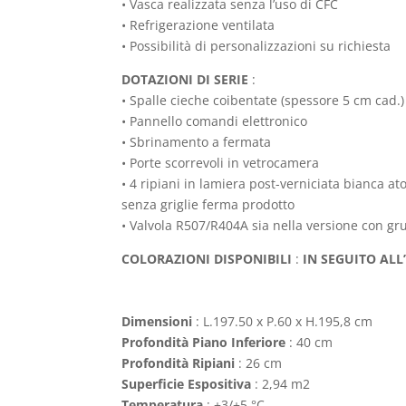
• Vasca realizzata senza l’uso di CFC
• Refrigerazione ventilata
• Possibilità di personalizzazioni su richiesta
DOTAZIONI DI SERIE
:
• Spalle cieche coibentate (spessore 5 cm cad.)
• Pannello comandi elettronico
• Sbrinamento a fermata
• Porte scorrevoli in vetrocamera
• 4 ripiani in lamiera post-verniciata bianca at
senza griglie ferma prodotto
• Valvola R507/R404A sia nella versione con g
COLORAZIONI DISPONIBILI
:
IN SEGUITO ALL
Dimensioni
: L.197.50 x P.60 x H.195,8 cm
Profondità Piano Inferiore
: 40 cm
Profondità Ripiani
: 26 cm
Superficie Espositiva
: 2,94 m2
Temperatura
: +3/+5 °C