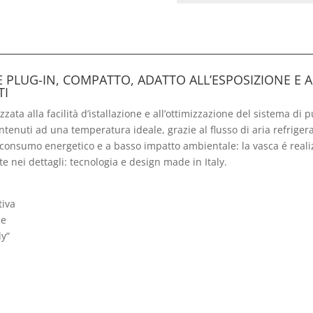
E PLUG-IN, COMPATTO, ADATTO ALL’ESPOSIZIONE E 
TI
ata alla facilità d’istallazione e all’ottimizzazione del sistema di pu
tenuti ad una temperatura ideale, grazie al flusso di aria refriger
consumo energetico e a basso impatto ambientale: la vasca é realizza
e nei dettagli: tecnologia e design made in Italy.
tiva
ne
ly”