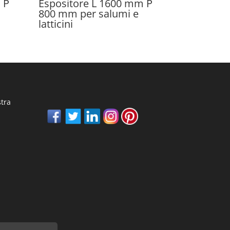
 P
Espositore L 1600 mm P
800 mm per salumi e
latticini
stra