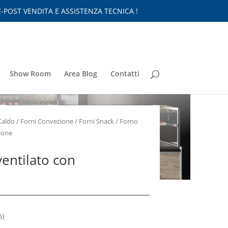
-POST VENDITA E ASSISTENZA TECNICA !
Show Room
Area Blog
Contatti
Caldo
/
Forni Convezione
/
Forni Snack
/ Forno
zione
ventilato con
)