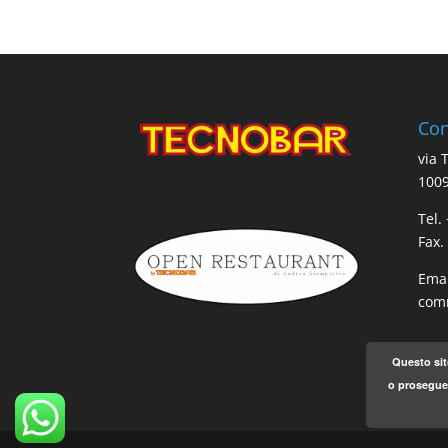
Con
via 
1009
Tel.
Fax.
Emai
comm
Questo sit
o proseguen