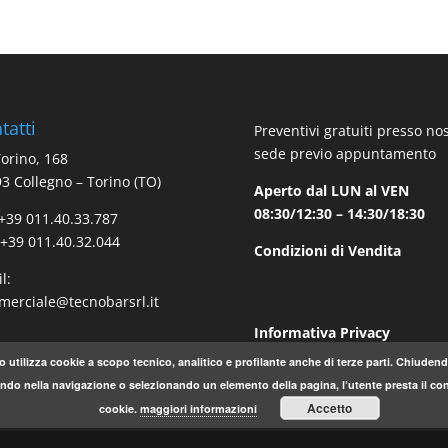
tatti
Preventivi gratuiti presso no
sede previo appuntamento
Torino, 168
3 Collegno – Torino (TO)
Aperto dal LUN al VEN
08:30/12:30 – 14:30/18:30
 +39 011.40.33.787
 +39 011.40.32.044
Condizioni di Vendita
l:
erciale@tecnobarsrl.it
Informativa Privacy
o utilizza cookie a scopo tecnico, analitico e profilante anche di terze parti. Chiude
do nella navigazione o selezionando un elemento della pagina, l’utente presta il con
Accetto
cookie.
maggiori informazioni