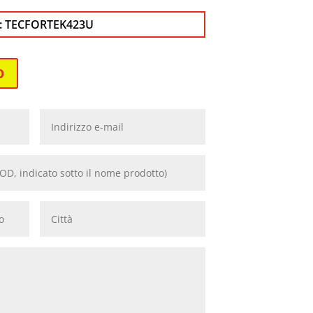
:
TECFORTEK423U
O