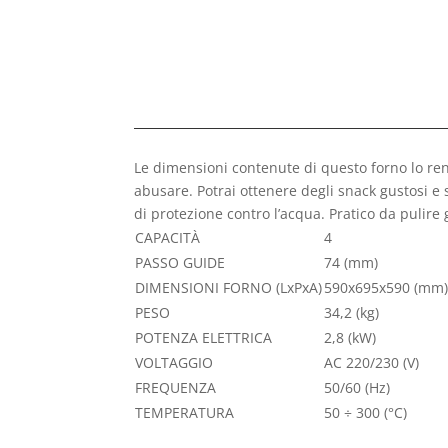
Le dimensioni contenute di questo forno lo rend
abusare. Potrai ottenere degli snack gustosi e s
di protezione contro l’acqua. Pratico da pulire 
CAPACITÀ
4
PASSO GUIDE
74
(mm)
DIMENSIONI FORNO (LxPxA)
590x695x590
(mm
PESO
34,2
(kg)
POTENZA ELETTRICA
2,8
(kW)
VOLTAGGIO
AC 220/230
(V)
FREQUENZA
50/60
(Hz)
TEMPERATURA
50 ÷ 300
(°C)