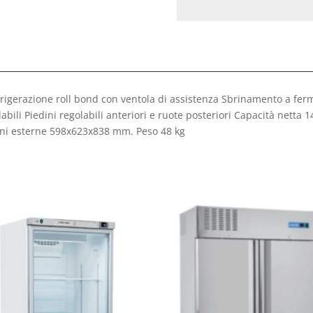
frigerazione roll bond con ventola di assistenza Sbrinamento a fer
golabili Piedini regolabili anteriori e ruote posteriori Capacità net
i esterne 598x623x838 mm. Peso 48 kg