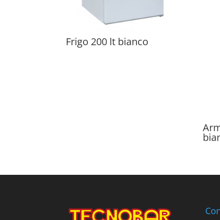
Frigo 200 lt bianco
Arm
bia
Con