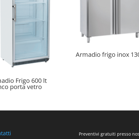
Armadio frigo inox 130
adio Frigo 600 lt
nco porta vetro
tatti
Preventivi gratuiti presso no