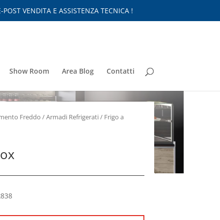
-POST VENDITA E ASSISTENZA TECNICA !
Show Room
Area Blog
Contatti
nimento Freddo
/
Armadi Refrigerati
/
Frigo a
nox
x838