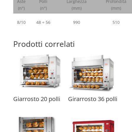
Aste
Polli
Larghezza
Profondità
(n°)
(n°)
(mm)
(mm)
8/10
48 ÷ 56
990
510
Prodotti correlati
Giarrosto 20 polli
Girarrosto 36 polli