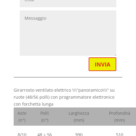
INVIA
Girarrosto ventilato elettrico \\\”panoramico\\\” su
ruote (48/56 polli) con programmatore elettronico
con forchetta lunga
Aste
Polli
Larghezza
Profondità
(n°)
(n°)
(mm)
(mm)
8/10
48 ÷ 56
990
510