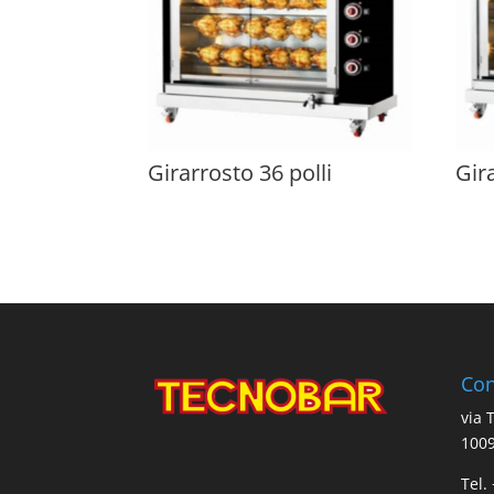
Girarrosto 36 polli
Gir
Con
via 
1009
Tel.