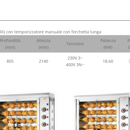
polli) con temporizzatore manuale con forchetta lunga
Profondità
Altezza
Potenza
P
Tensione
(mm)
(mm)
(KW)
230V 3~
805
2140
18,60
400V 3N~