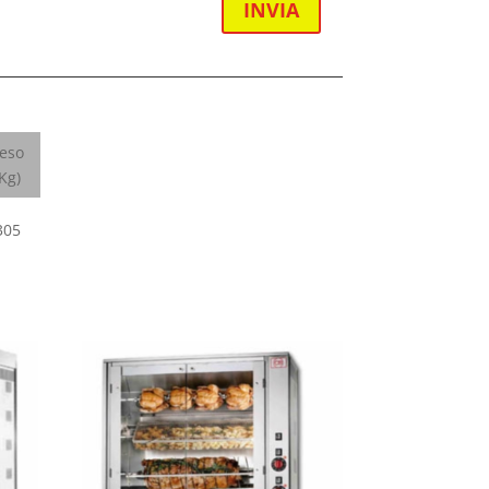
INVIA
eso
(Kg)
305