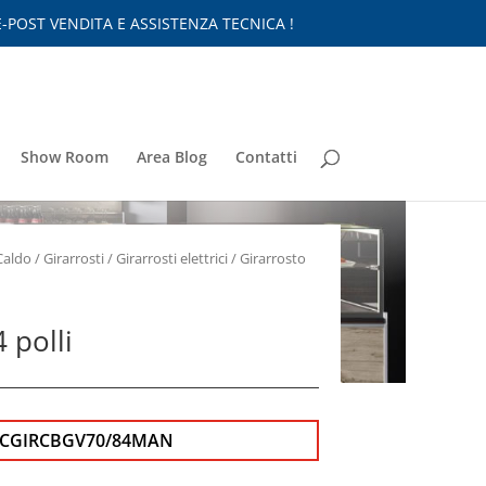
-POST VENDITA E ASSISTENZA TECNICA !
Show Room
Area Blog
Contatti
Caldo
/
Girarrosti
/
Girarrosti elettrici
/ Girarrosto
 polli
ECGIRCBGV70/84MAN