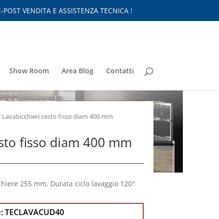
-POST VENDITA E ASSISTENZA TECNICA !
Show Room
Area Blog
Contatti
 Lavabicchieri cesto fisso diam 400 mm
esto fisso diam 400 mm
chiere 255 mm. Durata ciclo lavaggio 120″
:
TECLAVACUD40