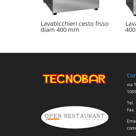
Lavabicchieri cesto fisso
Lav
diam 400 mm
40
Con
via 
1009
Tel.
Fax.
Emai
comm