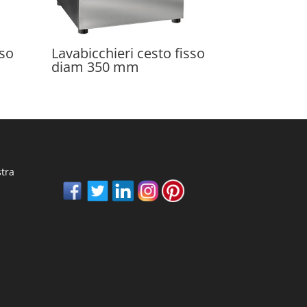
sso
Lavabicchieri cesto fisso
diam 350 mm
stra