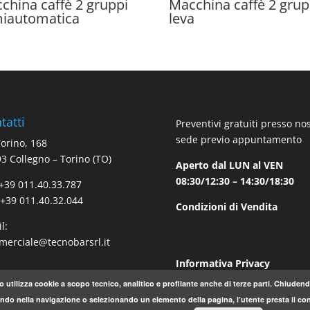
china caffè 2 gruppi
Macchina caffè 2 grup
iautomatica
leva
tatti
Preventivi gratuiti presso no
sede previo appuntamento
Torino, 168
3 Collegno – Torino (TO)
Aperto dal LUN al VEN
08:30/12:30 – 14:30/18:30
 +39 011.40.33.787
 +39 011.40.32.044
Condizioni di Vendita
l:
erciale@tecnobarsrl.it
Informativa Privacy
o utilizza cookie a scopo tecnico, analitico e profilante anche di terze parti. Chiude
do nella navigazione o selezionando un elemento della pagina, l’utente presta il con