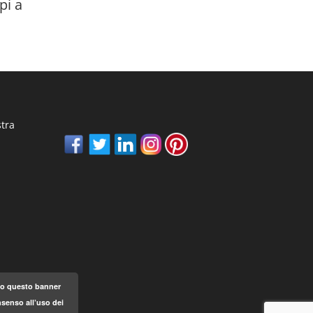
pi a
stra
ndo questo banner
senso all’uso dei