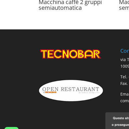
Macchina caffè 2 gruppi
Mac
semiautomatica
sem
Con
via 
1009
Tel.
Fax.
Emai
comm
Questo sit
o proseguen