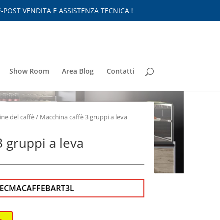
-POST VENDITA E ASSISTENZA TECNICA !
Show Room
Area Blog
Contatti
ne del caffè
/ Macchina caffè 3 gruppi a leva
 gruppi a leva
TECMACAFFEBART3L