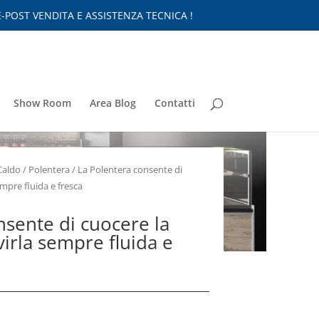
-POST VENDITA E ASSISTENZA TECNICA !
Show Room
Area Blog
Contatti
Caldo
/
Polentera
/ La Polentera consente di
empre fluida e fresca
nsente di cuocere la
virla sempre fluida e