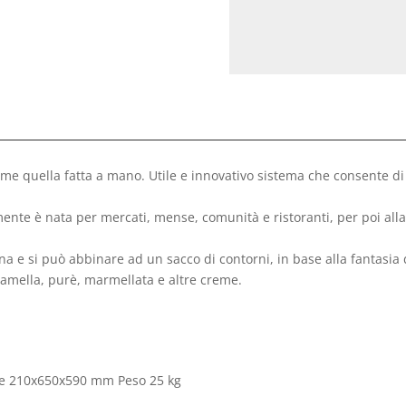
e quella fatta a mano. Utile e innovativo sistema che consente di
ente è nata per mercati, mense, comunità e ristoranti, per poi allar
ina e si può abbinare ad un sacco di contorni, in base alla fantasia 
iamella, purè, marmellata e altre creme.
re 210x650x590 mm Peso 25 kg