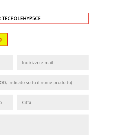
:
TECPOLEHYP5CE
O