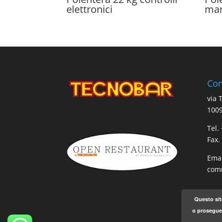
elettronici
man
Con
via 
1009
Tel.
Fax.
Emai
comm
Questo sit
o proseguen