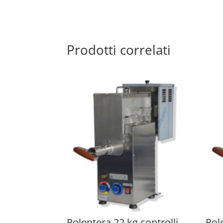
Prodotti correlati
Polentera 22 kg controlli
Pol