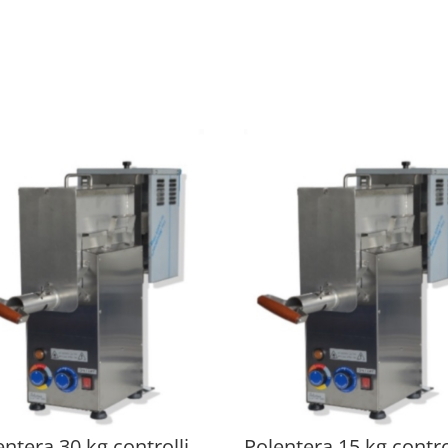
entera 30 kg controlli
Polentera 15 kg contro