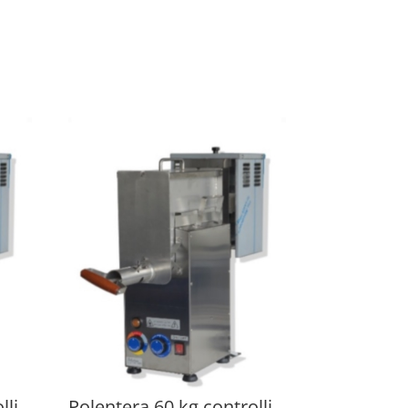
lli
Polentera 60 kg controlli