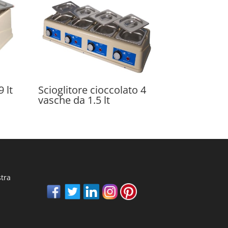
 lt
Scioglitore cioccolato 4
vasche da 1.5 lt
stra