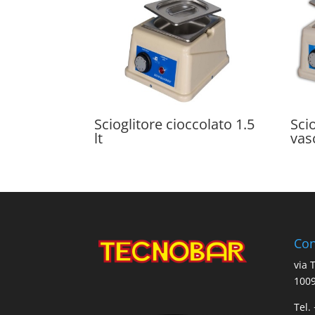
Scioglitore cioccolato 1.5
Sci
lt
vas
Con
via 
1009
Tel.