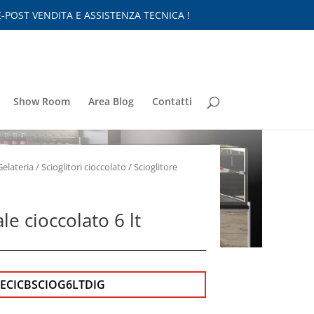
-POST VENDITA E ASSISTENZA TECNICA !
Show Room
Area Blog
Contatti
Gelateria
/
Scioglitori cioccolato
/ Scioglitore
ale cioccolato 6 lt
TECICBSCIOG6LTDIG