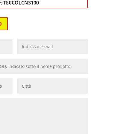
D:
TECCOLCN3100
O