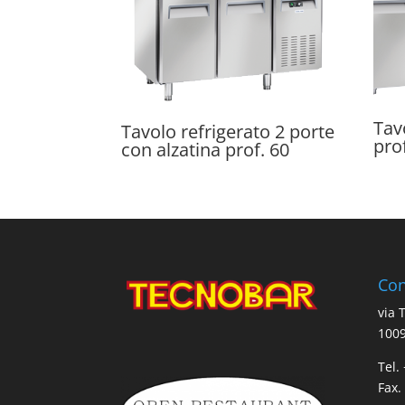
Tav
Tavolo refrigerato 2 porte
pro
con alzatina prof. 60
Con
via 
1009
Tel.
Fax.