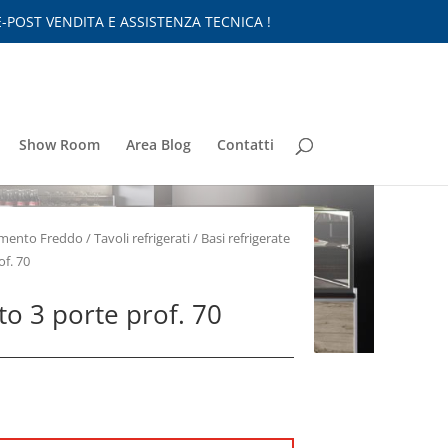
-POST VENDITA E ASSISTENZA TECNICA !
Show Room
Area Blog
Contatti
nimento Freddo
/
Tavoli refrigerati
/
Basi refrigerate
of. 70
to 3 porte prof. 70