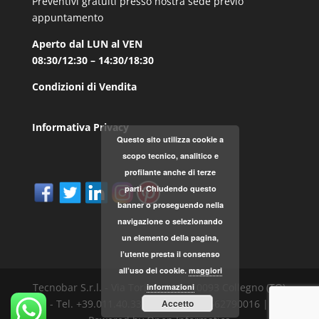
Preventivi gratuiti presso nostra sede previo
appuntamento
Aperto dal LUN al VEN
08:30/12:30 – 14:30/18:30
Condizioni di Vendita
Informativa Privacy
Questo sito utilizza cookie a
scopo tecnico, analitico e
profilante anche di terze
parti. Chiudendo questo
banner o proseguendo nella
navigazione o selezionando
un elemento della pagina,
l’utente presta il consenso
all’uso dei cookie.
maggiori
Tecnobar S.r.l. - Via Torino, 168 - 10093 Collegno (TO)
informazioni
Accetto
- Tel. +39.011.40.33.787 - P.IVA 04562790016 |