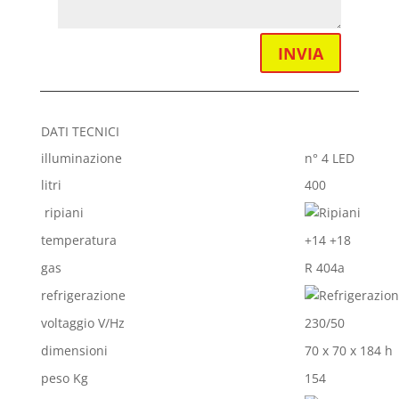
INVIA
DATI TECNICI
illuminazione
n° 4 LED
litri
400
ripiani
temperatura
+14 +18
gas
R 404a
refrigerazione
voltaggio V/Hz
230/50
dimensioni
70 x 70 x 184 h
peso Kg
154