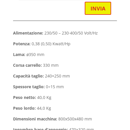
INVIA
Alimentazione:
230/50 – 230·400/50 Volt/Hz
Potenza:
0,38 (0,50) Kwatt/Hp
Lama
:
ø350 mm
Corsa carrello:
330 mm
Capacità taglio:
240×250 mm
Spessore taglio:
0÷15 mm
Peso netto:
40,0 Kg
Peso lordo:
44,0 Kg
Dimensioni macchina:
800x500x480 mm
Ingombro base d’appoggio:
470×320 mm