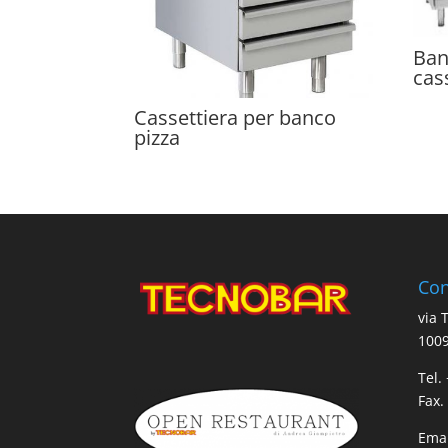
Ban
cas
Cassettiera per banco
pizza
Con
via 
1009
Tel.
Fax.
Emai