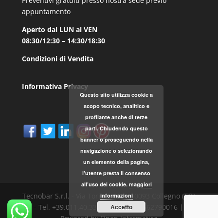
Preventivi gratuiti presso nostra sede previo
appuntamento
Aperto dal LUN al VEN
08:30/12:30 – 14:30/18:30
Condizioni di Vendita
Informativa Privacy
Questo sito utilizza cookie a
scopo tecnico, analitico e
profilante anche di terze
parti. Chiudendo questo
banner o proseguendo nella
navigazione o selezionando
un elemento della pagina,
l’utente presta il consenso
all’uso dei cookie.
maggiori
Tecnobar S.r.l. - Via Torino, 168 - 10093 Collegno (TO)
informazioni
Accetto
- Tel. +39.011.40.33.787 - P.IVA 04562790016 |