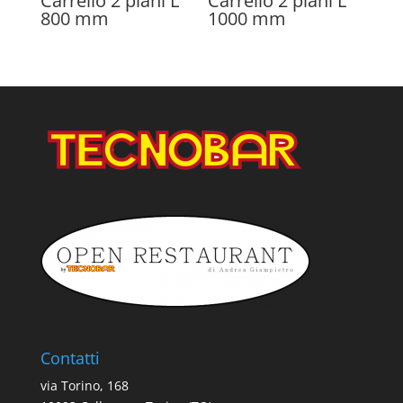
Carrello 2 piani L
Carrello 2 piani L
800 mm
1000 mm
Contatti
via Torino, 168