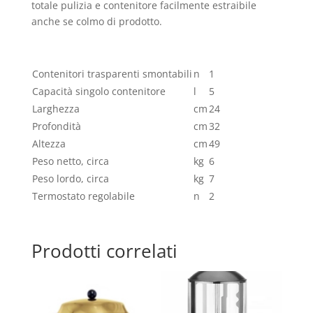
totale pulizia e contenitore facilmente estraibile
anche se colmo di prodotto.
Contenitori trasparenti smontabili
n
1
Capacità singolo contenitore
l
5
Larghezza
cm
24
Profondità
cm
32
Altezza
cm
49
Peso netto, circa
kg
6
Peso lordo, circa
kg
7
Termostato regolabile
n
2
Prodotti correlati