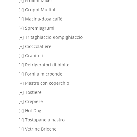
[+] Frullini Mixer
[+] Gruppi Multipli
[+] Macina-dosa caffè
[+] Spremiagrumi
[+] Tritaghiaccio Rompighiaccio
[+] Cioccolatiere
[+] Granitori
[+] Refrigeratori di bibite
[+] Forni a microonde
[+] Piastre con coperchio
[+] Tostiere
[+] Crepiere
[+] Hot Dog
[+] Tostapane a nastro
[+] Vetrine Brioche