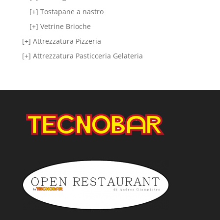
[+] Tostapane a nastro
[+] Vetrine Brioche
[+] Attrezzatura Pizzeria
[+] Attrezzatura Pasticceria Gelateria