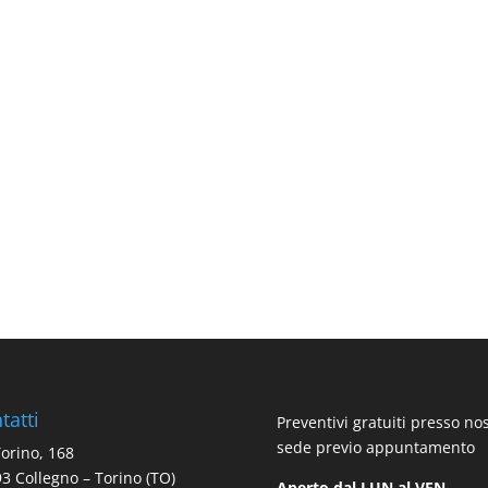
tatti
Preventivi gratuiti presso no
sede previo appuntamento
Torino, 168
3 Collegno – Torino (TO)
Aperto dal LUN al VEN