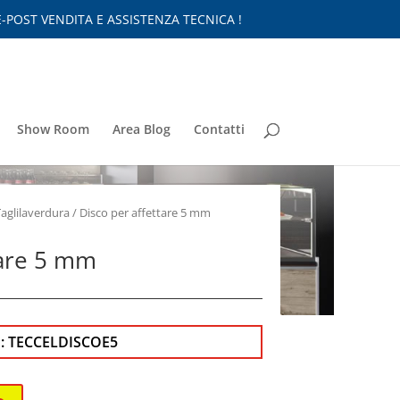
-POST VENDITA E ASSISTENZA TECNICA !
Show Room
Area Blog
Contatti
Taglilaverdura
/ Disco per affettare 5 mm
tare 5 mm
:
TECCELDISCOE5