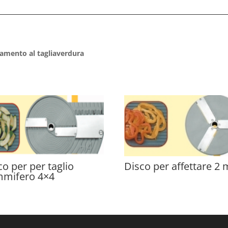
namento al tagliaverdura
co per per taglio
Disco per affettare 2
mmifero 4×4