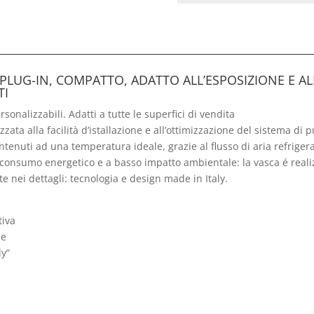
 PLUG-IN, COMPATTO, ADATTO ALL’ESPOSIZIONE E A
TI
rsonalizzabili. Adatti a tutte le superfici di vendita
ata alla facilità d’istallazione e all’ottimizzazione del sistema di pu
tenuti ad una temperatura ideale, grazie al flusso di aria refriger
consumo energetico e a basso impatto ambientale: la vasca é realizza
e nei dettagli: tecnologia e design made in Italy.
tiva
ne
ly”