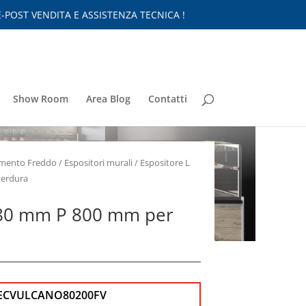
-POST VENDITA E ASSISTENZA TECNICA !
Show Room
Area Blog
Contatti
nimento Freddo
/
Espositori murali
/ Espositore L
verdura
080 mm P 800 mm per
ECVULCANO80200FV