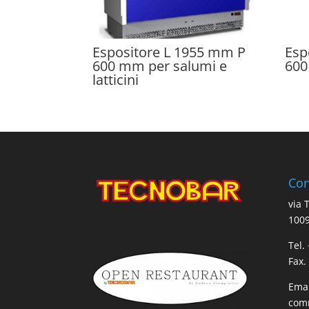
Espositore L 1955 mm P
Esp
600 mm per salumi e
60
latticini
Con
via 
1009
Tel.
Fax.
Emai
comm