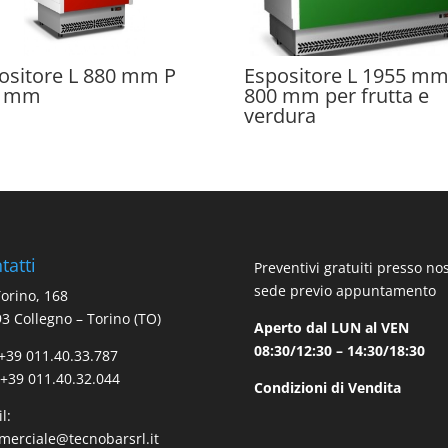
ositore L 880 mm P
Espositore L 1955 mm
0 mm
800 mm per frutta e
verdura
tatti
Preventivi gratuiti presso no
sede previo appuntamento
Torino, 168
3 Collegno – Torino (TO)
Aperto dal LUN al VEN
08:30/12:30 – 14:30/18:30
 +39 011.40.33.787
 +39 011.40.32.044
Condizioni di Vendita
l:
erciale@tecnobarsrl.it