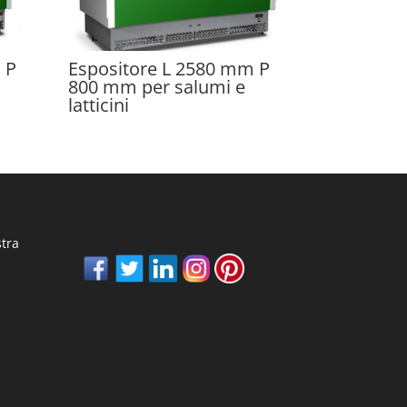
 P
Espositore L 2580 mm P
800 mm per salumi e
latticini
stra