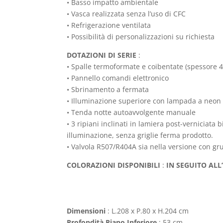
• Basso impatto ambientale
• Vasca realizzata senza l’uso di CFC
• Refrigerazione ventilata
• Possibilità di personalizzazioni su richiesta
DOTAZIONI DI SERIE
:
• Spalle termoformate e coibentate (spessore 4
• Pannello comandi elettronico
• Sbrinamento a fermata
• Illuminazione superiore con lampada a neon
• Tenda notte autoavvolgente manuale
• 3 ripiani inclinati in lamiera post-verniciata
illuminazione, senza griglie ferma prodotto.
• Valvola R507/R404A sia nella versione con g
COLORAZIONI DISPONIBILI
:
IN SEGUITO ALL
Dimensioni
: L.208 x P.80 x H.204 cm
Profondità Piano Inferiore
: 53 cm