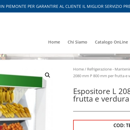
 PIEMONTE PER GARANTIRE AL CLIENTE IL MIGLIOR SERVIZIO PRE
Home
Chi Siamo
Catalogo OnLine
Home
/
Refrigerazione - Mante
2080 mm P 800 mm per frutta e 
Espositore L 2
frutta e verdura
COD:
T