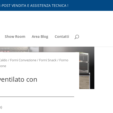
-POST VENDITA E ASSISTENZA TECNICA !
Show Room
Area Blog
Contatti
Caldo
/
Forni Convezione
/
Forni Snack
/ Forno
zione
ventilato con
)