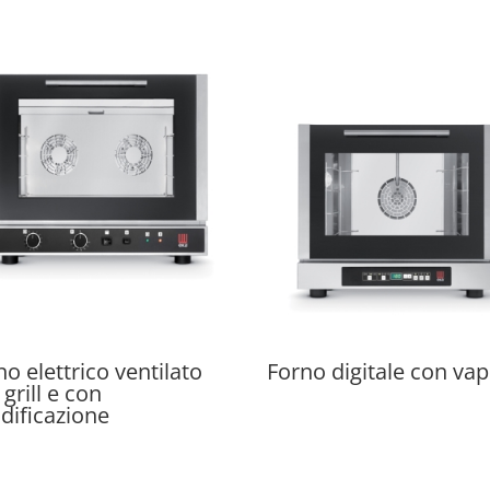
no elettrico ventilato
Forno digitale con va
grill e con
dificazione