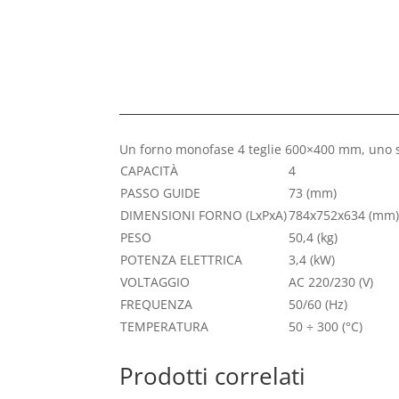
Un forno monofase 4 teglie 600×400 mm, uno str
CAPACITÀ
4
PASSO GUIDE
73
(mm)
DIMENSIONI FORNO (LxPxA)
784x752x634
(mm
PESO
50,4
(kg)
POTENZA ELETTRICA
3,4
(kW)
VOLTAGGIO
AC 220/230
(V)
FREQUENZA
50/60
(Hz)
TEMPERATURA
50 ÷ 300
(°C)
Prodotti correlati