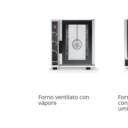
Forno ventilato con
For
vapore
con 
umi