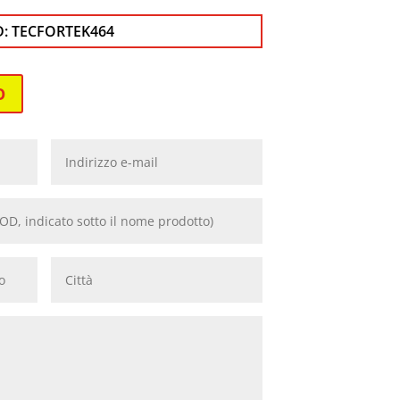
D:
TECFORTEK464
O