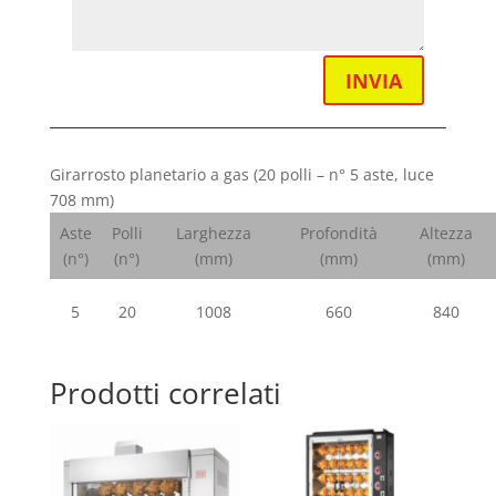
INVIA
Girarrosto planetario a gas (20 polli – n° 5 aste, luce
708 mm)
Aste
Polli
Larghezza
Profondità
Altezza
(n°)
(n°)
(mm)
(mm)
(mm)
5
20
1008
660
840
Prodotti correlati