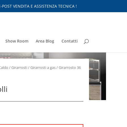
-POST VENDITA E ASSISTENZA TECNICA !
Show Room
Area Blog
Contatti
Caldo
/
Girarrosti
/
Girarrosti a gas
/ Girarrosto 36
lli