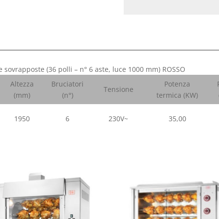
e sovrapposte (36 polli – n° 6 aste, luce 1000 mm) ROSSO
Altezza
Bruciatori
Potenza
Tensione
(mm)
(n°)
termica (KW)
1950
6
230V~
35,00