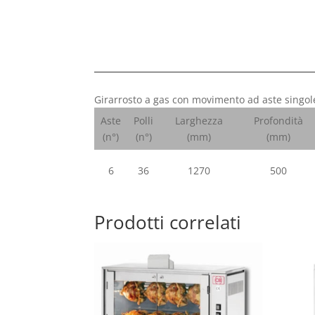
Girarrosto a gas con movimento ad aste singol
Aste
Polli
Larghezza
Profondità
(n°)
(n°)
(mm)
(mm)
6
36
1270
500
Prodotti correlati