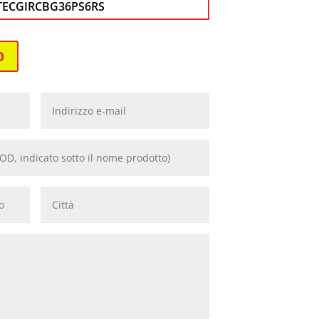
TECGIRCBG36PS6RS
O