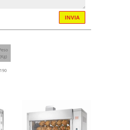
INVIA
Peso
(Kg)
190