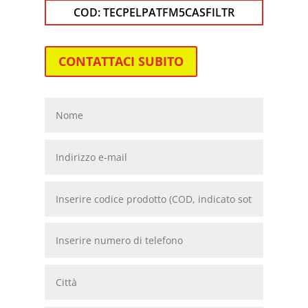
COD:
TECPELPATFM5CASFILTR
CONTATTACI SUBITO