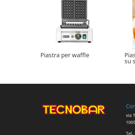
Piastra per waffle
Pia
su 
Con
via 
1009
Tel.