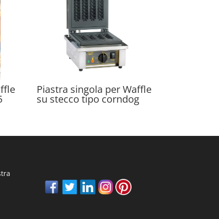
ffle
Piastra singola per Waffle
5
su stecco tipo corndog
stra