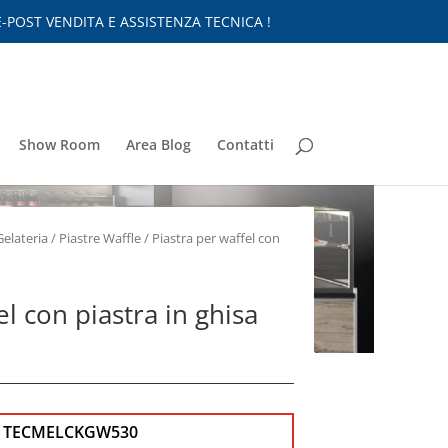
-POST VENDITA E ASSISTENZA TECNICA !
Show Room
Area Blog
Contatti
Gelateria
/
Piastre Waffle
/ Piastra per waffel con
el con piastra in ghisa
:
TECMELCKGW530