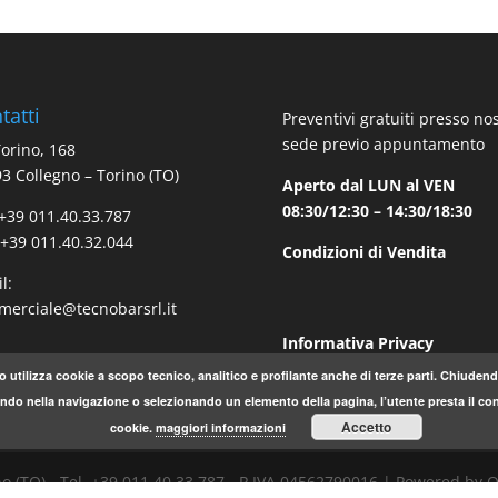
tatti
Preventivi gratuiti presso no
sede previo appuntamento
Torino, 168
3 Collegno – Torino (TO)
Aperto dal LUN al VEN
08:30/12:30 – 14:30/18:30
 +39 011.40.33.787
 +39 011.40.32.044
Condizioni di Vendita
l:
erciale@tecnobarsrl.it
Informativa Privacy
o utilizza cookie a scopo tecnico, analitico e profilante anche di terze parti. Chiude
do nella navigazione o selezionando un elemento della pagina, l’utente presta il con
Accetto
cookie.
maggiori informazioni
egno (TO) - Tel. +39.011.40.33.787 - P.IVA 04562790016 | Powered by