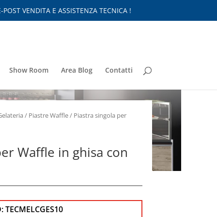
-POST VENDITA E ASSISTENZA TECNICA !
Show Room
Area Blog
Contatti
Gelateria
/
Piastre Waffle
/ Piastra singola per
per Waffle in ghisa con
D:
TECMELCGES10