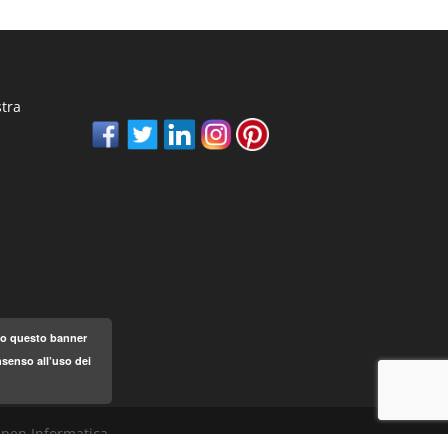
stra
ndo questo banner
senso all’uso dei
 Open Informatica