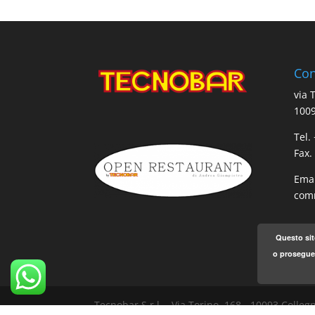
Con
via 
1009
Tel.
Fax.
Emai
comm
Questo sit
o proseguen
Tecnobar S.r.l. - Via Torino, 168 - 10093 Coll