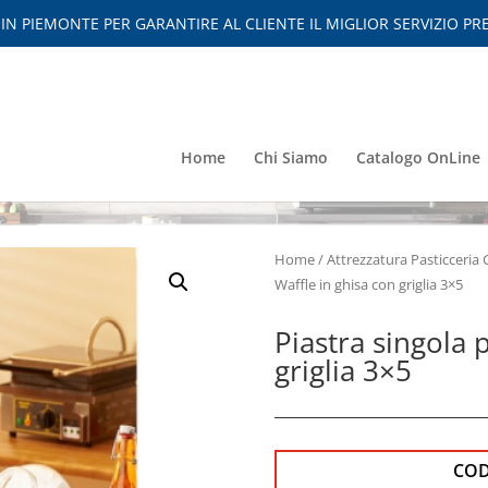
 PIEMONTE PER GARANTIRE AL CLIENTE IL MIGLIOR SERVIZIO PRE
Home
Chi Siamo
Catalogo OnLine
Home
/
Attrezzatura Pasticceria 
Waffle in ghisa con griglia 3×5
Piastra singola 
griglia 3×5
CO