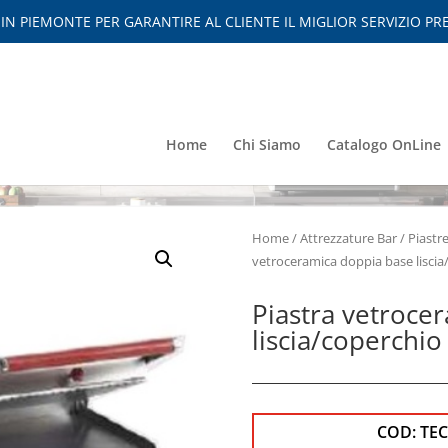
 PIEMONTE PER GARANTIRE AL CLIENTE IL MIGLIOR SERVIZIO PRE
Home
Chi Siamo
Catalogo OnLine
Home
/
Attrezzature Bar
/
Piastr
vetroceramica doppia base liscia
Piastra vetroce
liscia/coperchio
COD:
TE