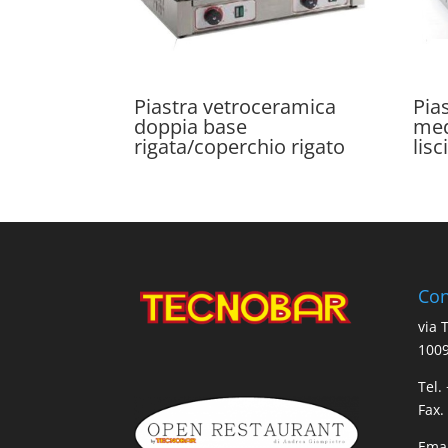
Piastra vetroceramica
Pia
doppia base
med
rigata/coperchio rigato
lis
Con
via 
1009
Tel.
Fax.
Emai