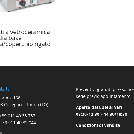
stra vetroceramica
ia base
cia/coperchio rigato
tatti
Preventivi gratuiti presso no
sede previo appuntamento
Torino, 168
3 Collegno – Torino (TO)
Aperto dal LUN al VEN
08:30/12:30 – 14:30/18:30
 +39 011.40.33.787
 +39 011.40.32.044
Condizioni di Vendita
l: