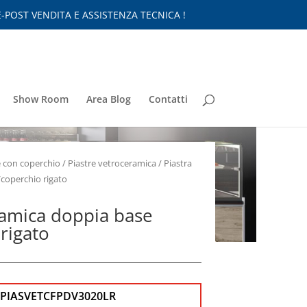
-POST VENDITA E ASSISTENZA TECNICA !
Show Room
Area Blog
Contatti
e con coperchio
/
Piastre vetroceramica
/ Piastra
/coperchio rigato
ramica doppia base
 rigato
CPIASVETCFPDV3020LR