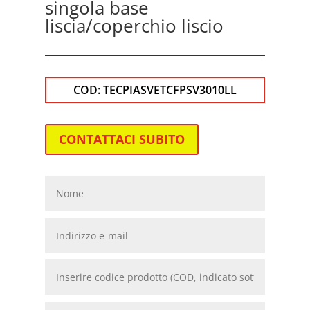
singola base
liscia/coperchio liscio
COD:
TECPIASVETCFPSV3010LL
CONTATTACI SUBITO