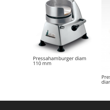
Pressahamburger diam
110 mm
Pre
dia