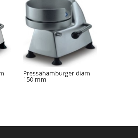
am
Pressahamburger diam
150 mm