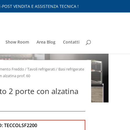
-POST VENDITA E ASSISTENZA TECNICA !
Show Room
Area Blog
Contatti
nimento Freddo
/
Tavoli refrigerati
/
Basi refrigerate
n alzatina prof. 60
to 2 porte con alzatina
D:
TECCOLSF2200