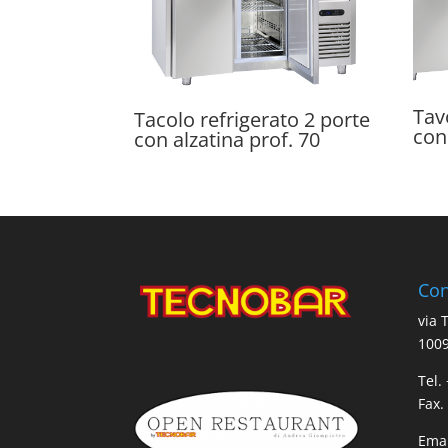
Tav
Tacolo refrigerato 2 porte
con
con alzatina prof. 70
Con
via 
1009
Tel.
Fax.
Emai