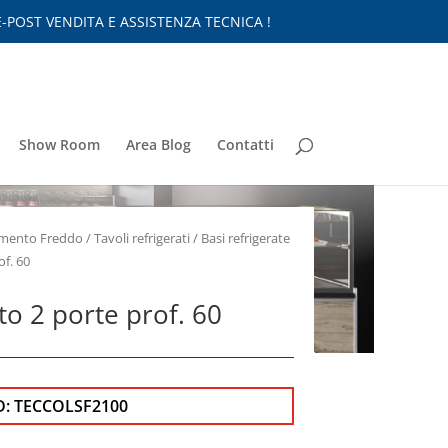
-POST VENDITA E ASSISTENZA TECNICA !
Show Room
Area Blog
Contatti
nimento Freddo
/
Tavoli refrigerati
/
Basi refrigerate
of. 60
to 2 porte prof. 60
D:
TECCOLSF2100