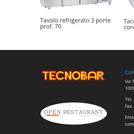
Tavolo refrigerato 3 porte
Tac
prof. 70
con
Con
via 
1009
Tel.
Fax.
Emai
comm