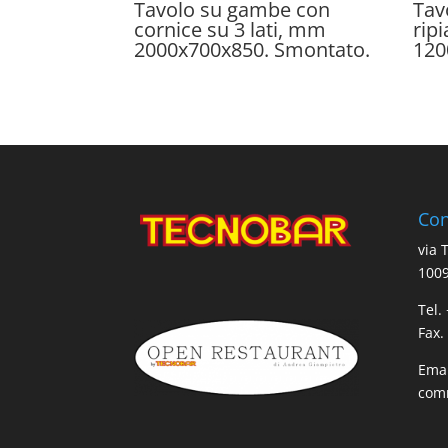
Tavolo su gambe con
Tav
cornice su 3 lati, mm
rip
2000x700x850. Smontato.
120
Con
via 
1009
Tel.
Fax.
Emai
comm