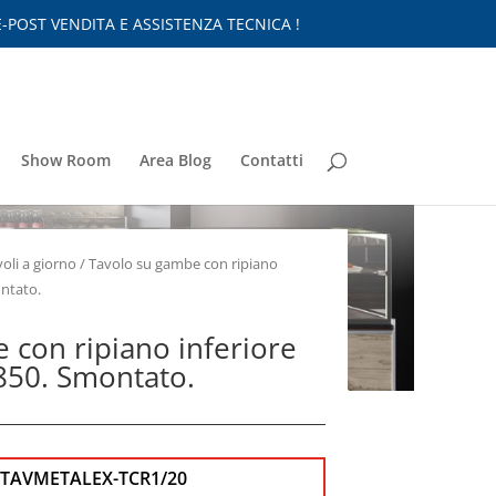
-POST VENDITA E ASSISTENZA TECNICA !
Show Room
Area Blog
Contatti
oli a giorno
/ Tavolo su gambe con ripiano
ntato.
 con ripiano inferiore
50. Smontato.
CTAVMETALEX-TCR1/20