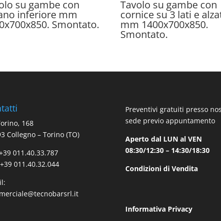
olo su gambe con
Tavolo su gambe con
iano inferiore mm
cornice su 3 lati e alza
0x700x850. Smontato.
mm 1400x700x850.
Smontato.
tatti
Preventivi gratuiti presso no
sede previo appuntamento
Torino, 168
3 Collegno – Torino (TO)
Aperto dal LUN al VEN
08:30/12:30 – 14:30/18:30
 +39 011.40.33.787
 +39 011.40.32.044
Condizioni di Vendita
l:
erciale@tecnobarsrl.it
Informativa Privacy