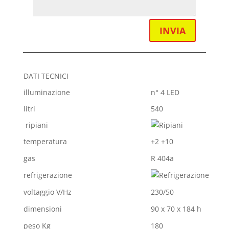
INVIA
DATI TECNICI
illuminazione
n° 4 LED
litri
540
ripiani
temperatura
+2 +10
gas
R 404a
refrigerazione
voltaggio V/Hz
230/50
dimensioni
90 x 70 x 184 h
peso Kg
180