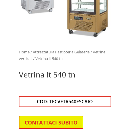
Home
/
Attrezzatura Pasticceria Gelateria
/
Vetrine
verticali
/ Vetrina lt 540 tn
Vetrina lt 540 tn
COD:
TECVETR540FSCAIO
CONTATTACI SUBITO