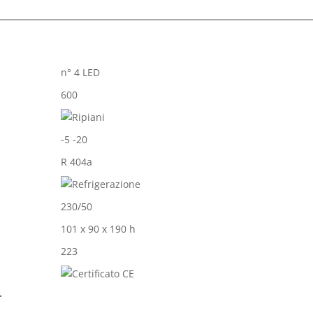
n° 4 LED
600
-5 -20
R 404a
230/50
101 x 90 x 190 h
223
.