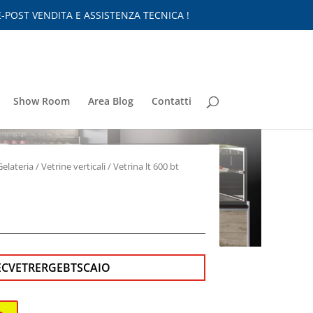
-POST VENDITA E ASSISTENZA TECNICA !
Show Room
Area Blog
Contatti
Gelateria
/
Vetrine verticali
/ Vetrina lt 600 bt
ECVETRERGEBTSCAIO