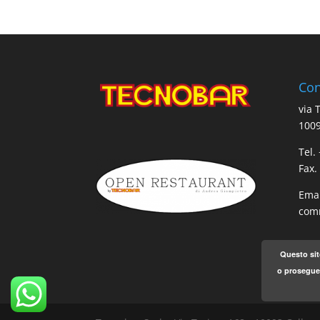
Con
via 
1009
Tel.
Fax.
Emai
comm
Questo sit
o proseguen