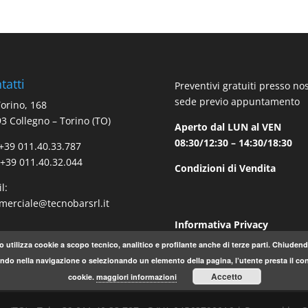
tatti
Preventivi gratuiti presso no
sede previo appuntamento
Torino, 168
3 Collegno – Torino (TO)
Aperto dal LUN al VEN
08:30/12:30 – 14:30/18:30
 +39 011.40.33.787
 +39 011.40.32.044
Condizioni di Vendita
l:
erciale@tecnobarsrl.it
Informativa Privacy
o utilizza cookie a scopo tecnico, analitico e profilante anche di terze parti. Chiude
do nella navigazione o selezionando un elemento della pagina, l’utente presta il con
Accetto
cookie.
maggiori informazioni