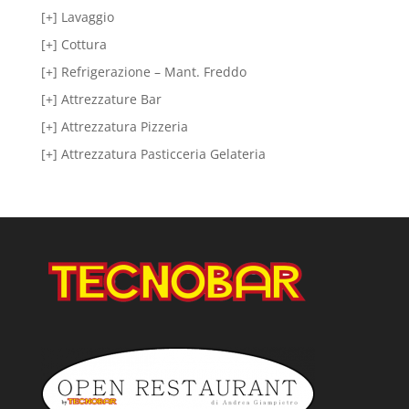
[+] Lavaggio
[+] Cottura
[+] Refrigerazione – Mant. Freddo
[+] Attrezzature Bar
[+] Attrezzatura Pizzeria
[+] Attrezzatura Pasticceria Gelateria