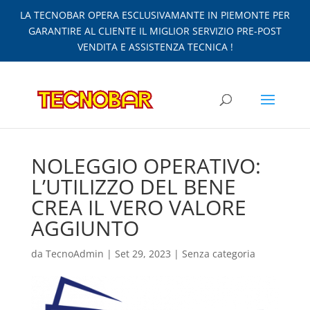
LA TECNOBAR OPERA ESCLUSIVAMANTE IN PIEMONTE PER
GARANTIRE AL CLIENTE IL MIGLIOR SERVIZIO PRE-POST
VENDITA E ASSISTENZA TECNICA !
NOLEGGIO OPERATIVO:
L’UTILIZZO DEL BENE
CREA IL VERO VALORE
AGGIUNTO
da
TecnoAdmin
|
Set 29, 2023
|
Senza categoria