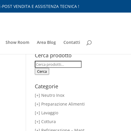
-POST VENDITA E ASSISTENZA TECNICA !
Show Room
Area Blog
Contatti
Cerca prodotto
Cerca:
Cerca
Categorie
[+] Neutro Inox
[+] Preparazione Alimenti
[+] Lavaggio
[+] Cottura
[+] Refrigerazione – Mant.