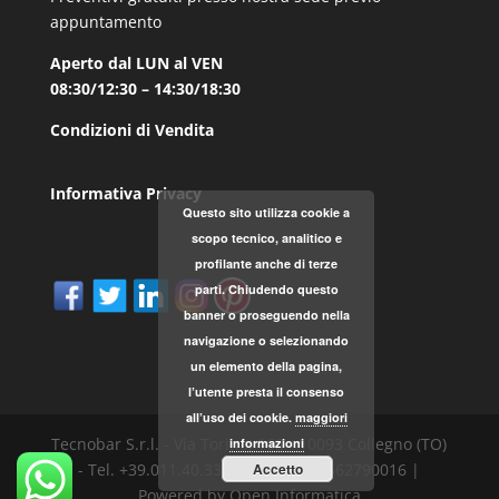
appuntamento
Aperto dal LUN al VEN
08:30/12:30 – 14:30/18:30
Condizioni di Vendita
Informativa Privacy
Questo sito utilizza cookie a
scopo tecnico, analitico e
profilante anche di terze
parti. Chiudendo questo
banner o proseguendo nella
navigazione o selezionando
un elemento della pagina,
l’utente presta il consenso
all’uso dei cookie.
maggiori
Tecnobar S.r.l. - Via Torino, 168 - 10093 Collegno (TO)
informazioni
Accetto
- Tel. +39.011.40.33.787 - P.IVA 04562790016 |
Powered by Open Informatica