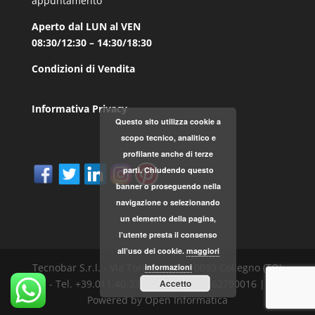
appuntamento
Aperto dal LUN al VEN
08:30/12:30 – 14:30/18:30
Condizioni di Vendita
Informativa Privacy
Questo sito utilizza cookie a
scopo tecnico, analitico e
profilante anche di terze
parti. Chiudendo questo
banner o proseguendo nella
navigazione o selezionando
un elemento della pagina,
l’utente presta il consenso
all’uso dei cookie.
maggiori
Tecnobar S.r.l. - Via Torino, 168 - 10093 Collegno (TO)
informazioni
- Tel. +39.011.40.33.787 - P.IVA 04562790016 |
Accetto
Powered by Open Informatica