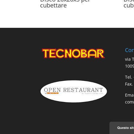
cubettare
cub
Con
via 
1009
Tel.
Fax.
Emai
comm
Questo sit