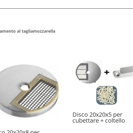
namento al tagliamozzarella
Disco 20x20x5 per
cubettare + coltello
co 20x20x8 per