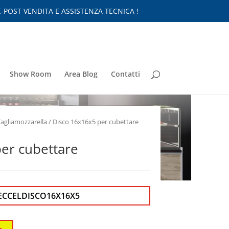
-POST VENDITA E ASSISTENZA TECNICA !
Show Room
Area Blog
Contatti
Tagliamozzarella
/ Disco 16x16x5 per cubettare
er cubettare
ECCELDISCO16X16X5